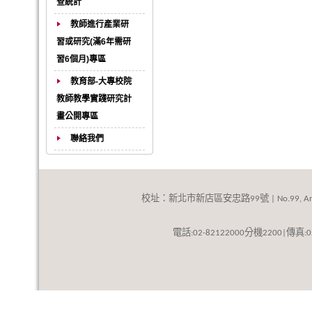
查統計
教師進行產業研
習或研究(滿6年需研
習6個月)專區
教育部-大專校院
教師教學實踐研究計
畫公開專區
聯絡我們
校址：新北市新店區安忠路
號
99
| No.99, An
話
分機
傳真
電
:02-82122000
2200|
: