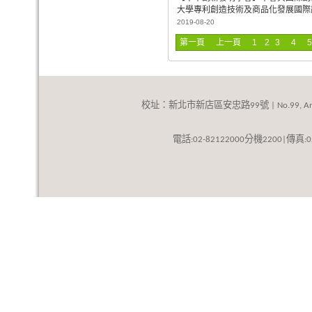
大學專利創造技術及商品化發展國際
2019-08-20
第一頁
上一頁
1
2
3
4
5
校址：新北市新店區安忠路
號
99
| No.99, An
話
分機
傳真
電
:02-82122000
2200|
: