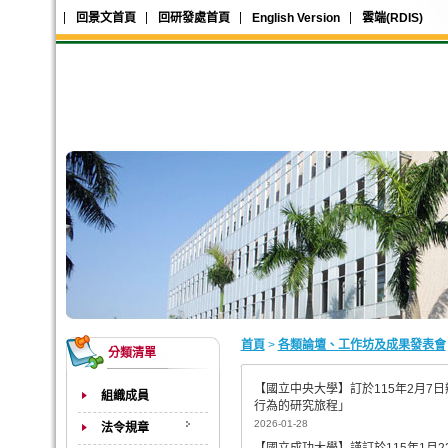
回景文首頁
回研發處首頁
English Version
雲端(RDIS)
首頁
>
各類論壇、工作坊及成果發表會
分類清單
【國立中央大學】訂於115年2月7
組織成員
行為的研究旅程」
2026-01-28
法令規章