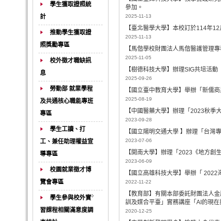
學生獲取證照統
參加。
計
2025-11-13
【臺北醫學大學】本校訂於114年1
推動學生獲取證
2025-11-13
照獎勵專區
【馬偕學校財團法人馬偕醫護管理專
2025-11-05
校外徵才職缺訊
【樹德科技大學】辦理SIG共培活動
息
2025-09-26
勞動部 就業學程
【國立臺中教育大學】舉辦「新儒商
2025-08-19
及共通核心職能專班
【中國醫藥大學】辦理「2023秋季
專區
2023-09-28
學生工讀、打
【國立陽明交通大學 】辦理「台灣
2023-07-06
工、兼任助理權益宣
【開南大學】辦理「2023《地方創
導專區
2023-06-09
校園就業徵才博
【國立高雄科技大學】舉辦「 202
覽會專區
2022-11-22
【教育部】有關本部委託財團法人金
學生參與校外實
訓及媒合平臺」實務講座「AI的現在
習課程相關滿意度調
2020-12-25