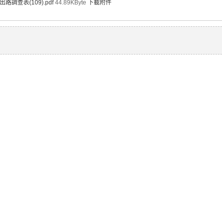
出路調查表(109).pdf
44.89KByte
下載附件