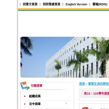
回景文首頁
回研發處首頁
English Version
雲端(RDIS)
首頁
>
畢業生流向與校
分類清單
表18：109學年
組織成員
法令規章