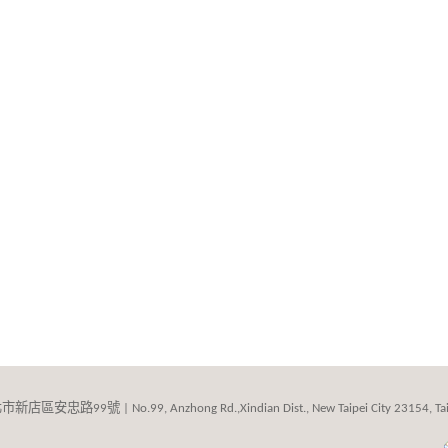
北市新店區安忠路
號
99
| No.99, Anzhong Rd.,Xindian Dist., New Taipei City 23154, Ta