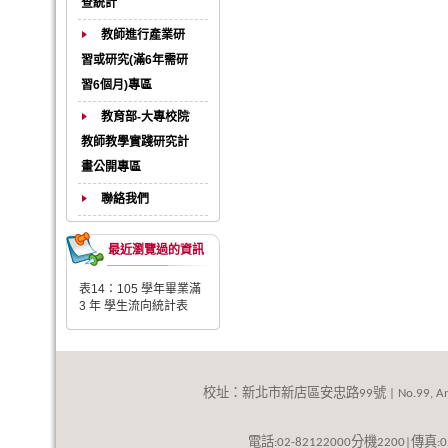
查統計
教師進行產業研
習或研究(滿6年需研
習6個月)專區
教育部-大專校院
教師教學實踐研究計
畫公開專區
聯絡我們
最近瀏覽過的資訊
表14：105 學年畢業滿
3 年 學生流向統計表
校址：新北市新店區安忠路
號
99
| No.99, An
話
分機
傳真
電
:02-82122000
2200|
: