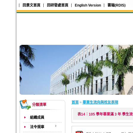
回景文首頁
回研發處首頁
English Version
雲端(RDIS)
首頁
>
畢業生流向與校友表現
分類清單
表14：105 學年畢業滿 3 年 學生
組織成員
法令規章