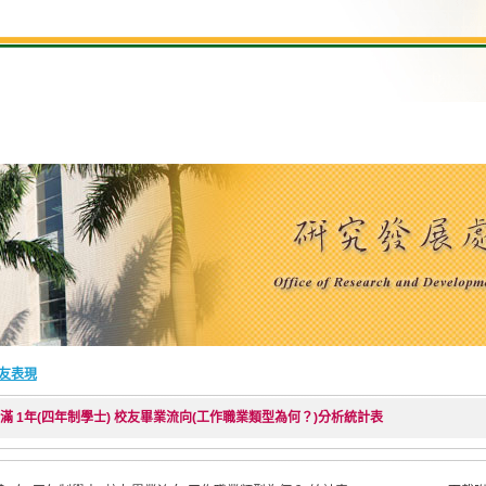
友表現
業滿 1年(四年制學士) 校友畢業流向(工作職業類型為何？)分析統計表