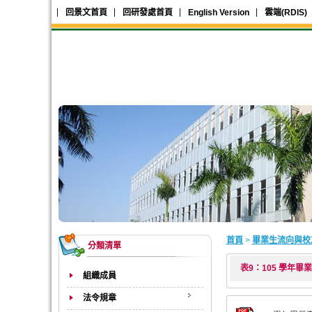
回景文首頁
回研發處首頁
English Version
雲端(RDIS)
首頁
>
畢業生流向與校
分類清單
表9：105 學年畢
組織成員
法令規章