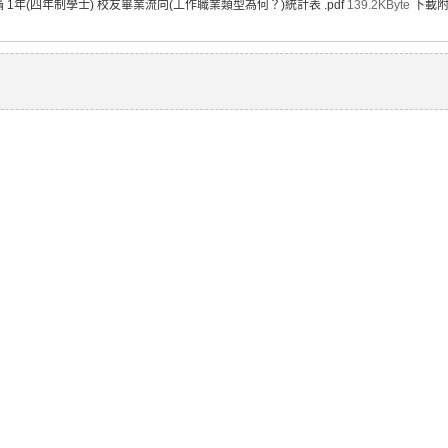
滿 1年(四年制學士) 校友畢業流向(工作職業類型為何？)統計表 .pdf
139.2KByte
下載