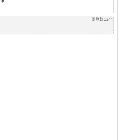
附件
瀏覽數
1244