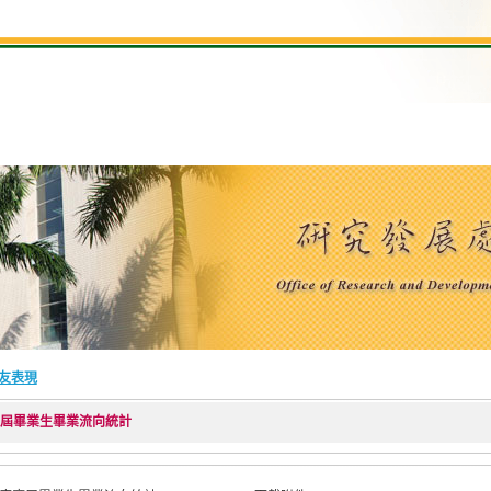
友表現
度應屆畢業生畢業流向統計