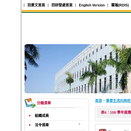
回景文首頁
回研發處首頁
English Version
雲端(RDIS)
首頁
>
畢業生流向與校
分類清單
表4：106 學年
組織成員
法令規章