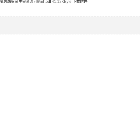
年度應屆畢業生畢業流向統計.pdf
41.12KByte
下載附件