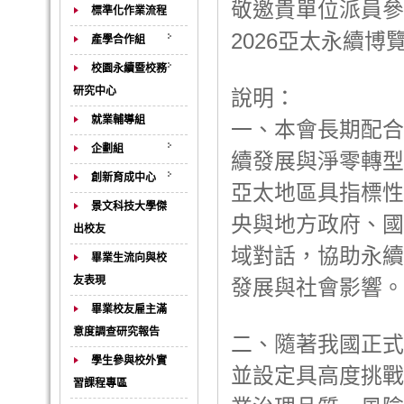
敬邀貴單位派員參
標準化作業流程
2026亞太永續
產學合作組
校園永續暨校務
研究中心
說明：
就業輔導組
一、本會長期配合
企劃組
續發展與淨零轉型
創新育成中心
亞太地區具指標性
景文科技大學傑
央與地方政府、國
出校友
域對話，協助永續
畢業生流向與校
友表現
發展與社會影響。
畢業校友雇主滿
意度調查研究報告
二、隨著我國正式核
學生參與校外實
並設定具高度挑戰
習課程專區