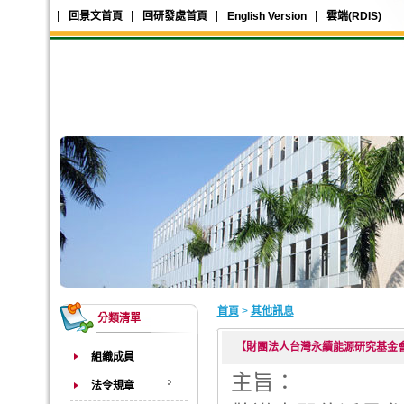
回景文首頁
回研發處首頁
English Version
雲端(RDIS)
首頁
>
其他訊息
分類清單
【財團法人台灣永續能源研究基金
組織成員
主旨：
法令規章