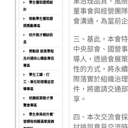
業治理品質、風險
學生獲取證照統
董事會與經營團隊
計
推動學生獲取證
會溝通，為當前企
照獎勵專區
校外徵才職缺訊
三、基此，本會特
息
中央部會、國營事
勞動部 就業學程
導人，透過會展策
及共通核心職能專班
專區
性的方式，將永續
學生工讀、打
際落實於組織治理
工、兼任助理權益宣
件，將邀請交通部
導專區
享。
校園就業徵才博
覽會專區
學生參與校外實
四、本次交流會採
習課程相關滿意度調
討論與意見交流時