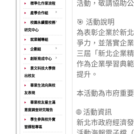
活動，敬請協助公
標準化作業流程
產學合作組
🎯 活動說明
校園永續暨校務
研究中心
為表彰企業於新北
就業輔導組
爭力，並落實企業社
企劃組
三屆「新北企業精
創新育成中心
作為企業學習典範
景文科技大學傑
提升。
出校友
畢業生流向與校
本活動為市府重要
友表現
畢業校友雇主滿
意度調查研究報告
🌐 活動資訊
學生參與校外實
新北市政府經濟發展局公告
習課程專區
活動海報電子檔（雲端下載