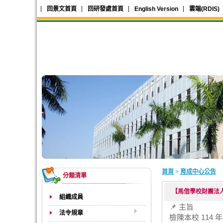
回景文首頁
回研發處首頁
English Version
雲端(RDIS)
首頁
>
育成中心公告
分類清單
【馬偕學校財團法
組織成員
📌 主旨
法令規章
檢陳本校 11