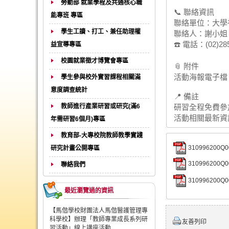
勞動部 就業學程及共通核心職
📞 聯絡資訊
能專班 專區
聯絡單位：大學
學生工讀、打工、兼任助理權
聯絡人：謝小姐
☎️ 電話：(02)28
益宣導專區
校園就業徵才博覽會專區
📎 附件
活動海報電子檔 
學生參與校外實習課程相關滿
意度調查統計
📍 備註
教師進行產業研習或研究(滿6
研習全程免費參
活動相關最新資
年需研習6個月)專區
教育部-大專校院教師教學實踐
310996200Q
研究計畫公開專區
310996200Q0
聯絡我們
310996200Q0
最近瀏覽過的資訊
【馬偕學校財團法人馬偕醫護管理專
科學校】辦理「教師專業成長系列研
友善列印
習活動」線上講座活動