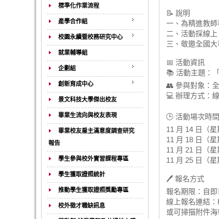
標準化作業流程
📝 說明
產學合作組
一、為精進教師
二、活動採線上 
校園永續暨校務研究中心
三、敬邀全國大
就業輔導組
📅 活動資訊
企劃組
📚 活動主題
創新育成中心
👥 參與對象：
💻 辦理方式：線上 
景文科技大學傑出校友
畢業生流向與校友表現
🕒 活動場次時間
11 月 14 日（星
畢業校友雇主滿意度調查研究
11 月 18 日（星
報告
11 月 21 日（星
學生參與校外實習課程專區
11 月 25 日（星
學生獲取證照統計
🖊️ 報名方式
推動學生獲取證照獎勵專區
報名期限：自即
線上報名連結：https
校外徵才職缺訊息
或可掃描附件海報 