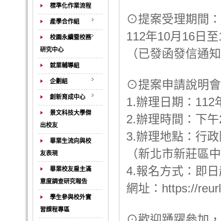
標準化作業流程
⊙提案受理期間：
產學合作組
112年10月16日至
校園永續暨校務
研究中心
（已發函發信通知
就業輔導組
企劃組
⊙提案申請說明會
創新育成中心
1.辦理日期：112
景文科技大學傑
2.辦理時間：下午
出校友
3.辦理地點：行政
畢業生流向與校
（新北市新莊區中平
友表現
4.報名方式：即日
畢業校友雇主滿
意度調查研究報告
網址：https://reurl
學生參與校外實
習課程專區
⊙歡迎踴躍參加，