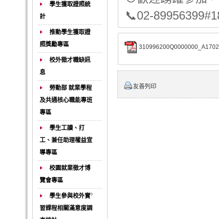
學生獲取證照統
📞02-89956399#
計
推動學生獲取證
照獎勵專區
310996200Q0000000_A17020
校外徵才職缺訊
息
友善列印
勞動部 就業學程
及共通核心職能專班
專區
學生工讀、打
工、兼任助理權益宣
導專區
校園就業徵才博
覽會專區
學生參與校外實
習課程相關滿意度調