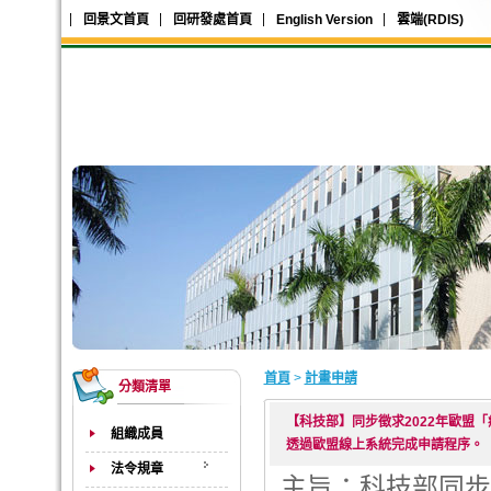
回景文首頁
回研發處首頁
English Version
雲端(RDIS)
首頁
>
計畫申請
分類清單
【科技部】同步徵求2022年歐盟「癌
組織成員
透過歐盟線上系統完成申請程序。
法令規章
主旨：科技部同步