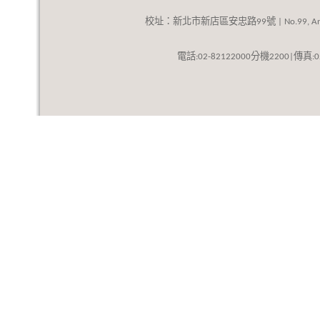
校址：新北市新店區安忠路
號
99
| No.99, An
話
分機
傳真
電
:02-82122000
2200|
: