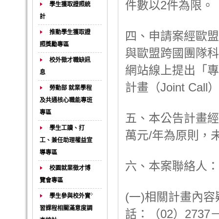
件數以2件為限。
學生獲取證照統
計
推動學生獲取證
四、申請案經歐盟
照獎勵專區
與歐盟跨國團隊科
校外徵才職缺訊
網站線上提出「專
息
計畫（Joint Ca
勞動部 就業學程
及共通核心職能專班
專區
五、本公告計畫經
學生工讀、打
萬元/年為原則，
工、兼任助理權益宣
導專區
六、本案聯絡人：
校園就業徵才博
覽會專區
(一)相關計畫內
學生參與校外實
習課程相關滿意度調
話：（02）2737－