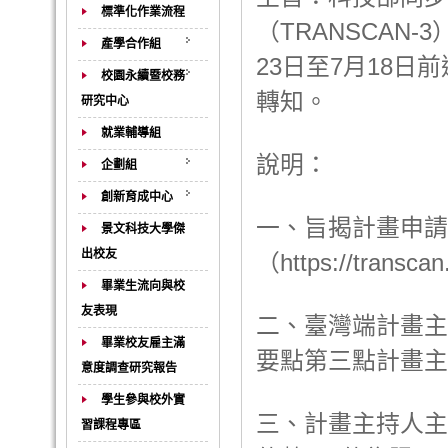
標準化作業流程
（TRANSCAN
產學合作組
23日至7月18
校園永續暨校務
轉知。
研究中心
就業輔導組
說明：
企劃組
創新育成中心
一、旨揭計畫申請
景文科技大學傑
出校友
（https://tra
畢業生流向與校
友表現
二、臺灣端計畫主
畢業校友雇主滿
要點第三點計畫主
意度調查研究報告
學生參與校外實
三、計畫主持人主
習課程專區