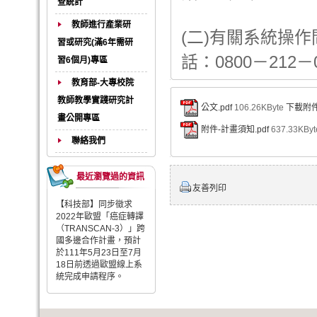
查統計
教師進行產業研
(二)有關系統操
習或研究(滿6年需研
話：0800－212－0
習6個月)專區
教育部-大專校院
教師教學實踐研究計
公文.pdf
106.26KByte
下載附
畫公開專區
附件-計畫須知.pdf
637.33KByt
聯絡我們
最近瀏覽過的資訊
友善列印
【科技部】同步徵求
2022年歐盟「癌症轉譯
（TRANSCAN-3）」跨
國多邊合作計畫，預計
於111年5月23日至7月
18日前透過歐盟線上系
統完成申請程序。