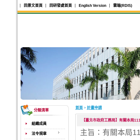
回景文首頁
回研發處首頁
English Version
雲端(RDIS)
首頁
>
計畫申請
分類清單
【臺北市政府工務局】有關本局111
組織成員
主旨：有關本局1
法令規章