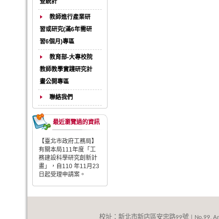
查統計
教師進行產業研
習或研究(滿6年需研
習6個月)專區
教育部-大專校院
教師教學實踐研究計
畫公開專區
聯絡我們
最近瀏覽過的資訊
【臺北市政府工務局】
有關本局111年度「工
務建設科學研究創新計
畫」，自110 年11月23
日起受理申請案。
校址：新北市新店區安忠路
號
99
| No.99, An