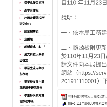
自110 年11月
標準化作業流程
產學合作組
說明：
校園永續暨校務
研究中心
一、依本局工務建
就業輔導組
企劃組
二、隨函檢附更新
創新育成中心
於110年11月23
景文科技大學傑
出校友
請文件向本局提出
畢業生流向與校
網站（https://servi
友表現
201911110001
畢業校友雇主滿
意度調查研究報告
學生參與校外實
附件1-臺北市政府工務局公告.p
習課程專區
附件2-111年度臺北市政府工