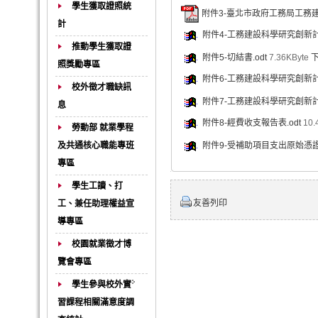
學生獲取證照統
附件3-臺北市政府工務局工務建
計
附件4-工務建設科學研究創新計
推動學生獲取證
附件5-切結書.odt
7.36KByte
照獎勵專區
附件6-工務建設科學研究創新計畫
校外徵才職缺訊
附件7-工務建設科學研究創新計
息
附件8-經費收支報告表.odt
10.
勞動部 就業學程
及共通核心職能專班
附件9-受補助項目支出原始憑證清
專區
學生工讀、打
友善列印
工、兼任助理權益宣
導專區
校園就業徵才博
覽會專區
學生參與校外實
習課程相關滿意度調