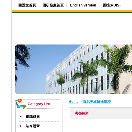
回景文首頁
回研發處首頁
English Version
雲端(RDIS)
Home
>
南北美洲姊妹學校
Category List
洪都拉斯
組織成員
法令規章