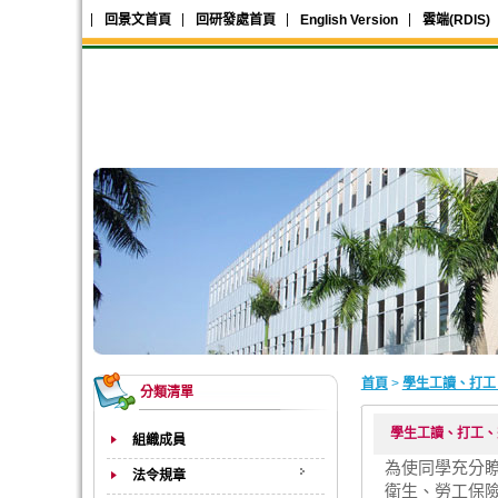
回景文首頁
回研發處首頁
English Version
雲端(RDIS)
首頁
>
學生工讀、打工
分類清單
學生工讀、打工、
組織成員
為使同學充分
法令規章
衛生、勞工保