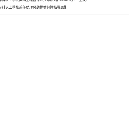
專科以上學校獎助生權益保障指導原則(106年8月1日生效)
-專科以上學校兼任助理勞動權益保障指導原則