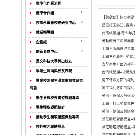
標準化作業流程
產學合作組
【勞動部】違反勞動
校園永續暨校務研究中心
盛夏打工必知3寶典 -
就業輔導組
台灣就業通-青少年
勞動部勞工保險局懶
企劃組
工讀生服務應注意事項
創新育成中心
工讀生的義務--勞動
景文科技大學傑出校友
安全衛生方面的權利-
畢業生流向與校友表現
台灣就業通--求職防
勞工保險方面的權利-
畢業校友雇主滿意度調查研究
職工福利方面的權利-
報告
勞保、健保及勞退金個
學生參與校外實習課程專區
工讀、打工勞動條件
學生獲取證照統計
勞保、健保及勞退金個
推動學生獲取證照獎勵專區
兼任助理勞動權益--
校外徵才職缺訊息
兼任助理勞動權益--