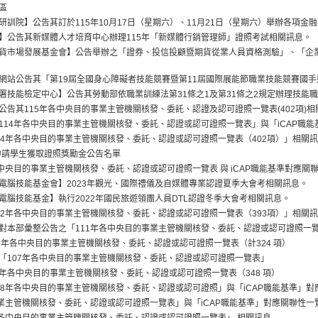
區
研訓院】公告其訂於115年10月17日（星期六）、11月21日（星期六）舉辦各項金
】公告其新媒體人才培育中心辦理115年「新媒體行銷管理師」證照考試相關訊息。
貨市場發展基金會】公告舉辦之「證券、投信投顧暨期貨從業人員資格測驗」、「企
網站公告其「第19屆全國身心障礙者技能競賽暨第11屆國際展能節職業技能競賽國
署技能檢定中心】公告其勞動部依職業訓練法第31條之1及第31條之2規定辦理技能
公告其115年各中央目的事業主管機關核發、委託、認證及認可證照一覽表(402項)相
114年各中央目的事業主管機關核發、委託、認證或認可證照一覽表」與「iCAP職
14年各中央目的事業主管機關核發、委託、認證或認可證照一覽表（402項）」相關
期申請學生獲取證照獎勵金公告名單
各中央目的事業主管機關核發、委託、認證或認可證照一覽表 與 iCAP職能基準對應關
電腦技能基金會】2023年觀光、國際禮儀及自媒體專業認證夏季大會考相關訊息。
電腦技能基金】執行2022年國民旅遊領團人員DTL認證冬季大會考相關訊息。
12年各中央目的事業主管機關核發、委託、認證或認可證照一覽表（393項）」相關
對本部彙整公告之「111年各中央目的事業主管機關核發、委託、認證或認可證照一覽
6 年各中央目的事業主管機關核發、委託、認證或認可證照一覽表（計324 項）
「107年各中央目的事業主管機關核發、委託、認證或認可證照一覽表」
 年各中央目的事業主管機關核發、委託、認證或認可證照一覽表（348 項）
08年各中央目的事業主管機關核發、委託、認證或認可證照」與「iCAP職能基準」
事業主管機關核發、委託、認證或認可證照一覽表」與「iCAP職能基準」對應關聯性一