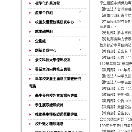
學生證照申請獎勵專
標準化作業流程
【財團法人台灣金融
產學合作組
【高雄市政府青年局
【中華民國證券暨期
校園永續暨校務研究中心
德測驗」．．
就業輔導組
【勞動部】於本單位
【勞動部勞動力發展
企劃組
教育部於本單位網站
創新育成中心
【教育部】公告其「
【教育部】公告「1
景文科技大學傑出校友
112學年度第1學
畢業生流向與校友表現
【教育部】113年
【財團法人中華民國
畢業校友雇主滿意度調查研究
【財團法人中華民國
報告
【教育部】公告「1
【教育部】勞動部比
學生參與校外實習課程專區
【教育部】公告 10
學生獲取證照統計
【教育部】彙整公告
【教育部】公告108
推動學生獲取證照獎勵專區
公告勞動部所送「1
校外徵才職缺訊息
109年各中央目的