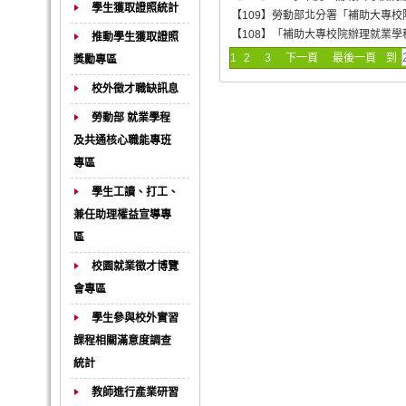
學生獲取證照統計
【109】勞動部北分署「補助大專校
【108】「補助大專校院辦理就業學
推動學生獲取證照
1
2
3
下一頁
最後一頁
到
獎勵專區
校外徵才職缺訊息
勞動部 就業學程
及共通核心職能專班
專區
學生工讀、打工、
兼任助理權益宣導專
區
校園就業徵才博覽
會專區
學生參與校外實習
課程相關滿意度調查
統計
教師進行產業研習