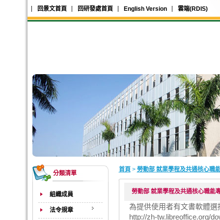
回景文首頁
回研發處首頁
English Version
雲端(RDIS)
首頁
>
勞動部 就業學程及共通核心職能
分類清單
勞動部 就業學程及共通核心職能專
組織成員
為提供使用者有文書軟體選
法令規章
http://zh-tw.libreoffice