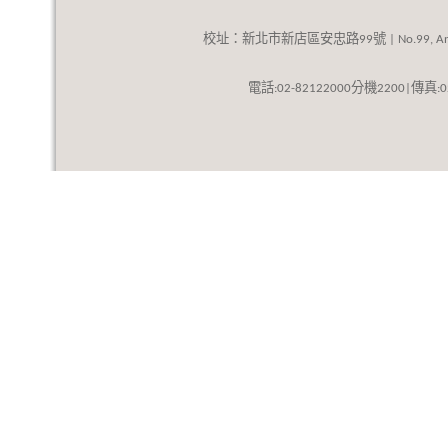
校址：新北市新店區安忠路
號
99
| No.99, An
話
分機
傳真
電
:02-82122000
2200|
: