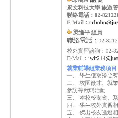
邱鴻遠
景文科技大學 旅遊管
聯絡電話：
02-82122
E-Mail：
cchoho@jus
梁進平 組員
聯絡電話：
02-8212
校外實習諮詢：02-821
E-Mail：
jwit214@just
就業輔導組業務項目
一、 學生獲取證照
二、 校園徵才、就
參訪等就輔活動
三、 本校校友會、
四、 學生校外實習
五、 傑出校友遴選