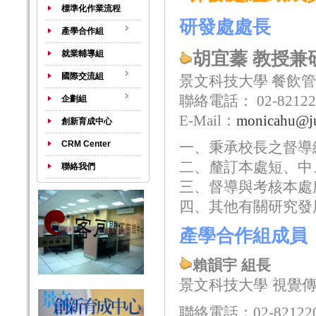
標準化作業流程
研發處處長
產學合作組
就業輔導組
胡宜蓁 教授兼
國際交流組
景文科技大學 餐飲管
聯絡電話：
02-82122
企劃組
E-Mail：
monicahu
@ju
創新育成中心
CRM Center
一、秉承校長之督導
二、釐訂本處短、中
聯絡我們
三、督導與考核本處
四、其他有關研究發
產學合作組成員
賴韻宇
組長
景文科技大學 視覺
聯絡電話：
02-82122