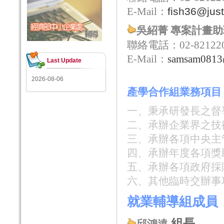
E-Mail：
fish36@just
吳紹菁 專案計畫助
聯絡電話：
02-82122
E-Mail：
samsam0813@
Last Update
2026-08-06
產學合作組業務項目
一、秉承研發長之督
二、承辦企業界之技
三、承辦各項中央主
四、承辦年度各項獎
五、承辦各項政府採
六、其他臨時交辦事
就
業輔導組成員
組長