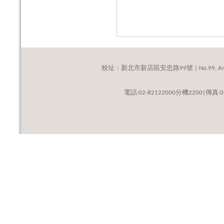
校址：新北市新店區安忠路
號
99
| No.99, An
話
分機
傳真
電
:02-82122000
2200|
: